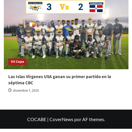
VII Copa
Las Islas Vírgenes USA ganan su primer partido en la
séptima CBC
diciembre 7, 2025
COCABE
|
CoverNews
por AF themes.