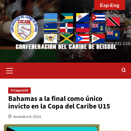
Saltar
Esp-Eng
al
contenido
Menú
primario
II Copa U15
Bahamas a la final como único
invicto en la Copa del Caribe U15
diciembre 8, 2024