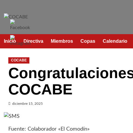
Saltar
al
contenido
Inicio
Directiva
Miembros
Copas
Calendario
COCABE
Congratulaciones
COCABE
diciembre 15, 2025
Fuente: Colaborador «El Comodín»