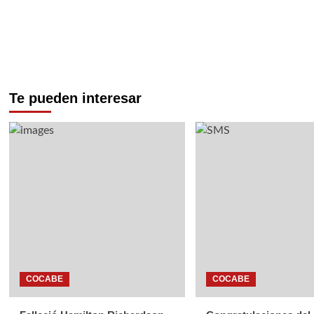
Te pueden interesar
COCABE
COCABE