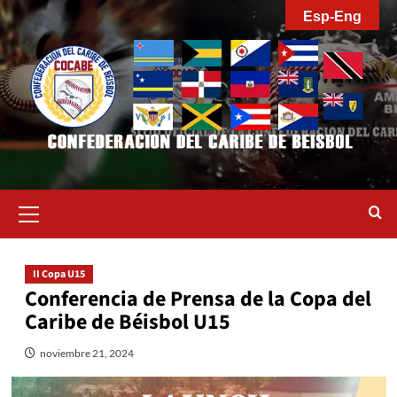
Saltar
Esp-Eng
al
contenido
Menú
primario
II Copa U15
Conferencia de Prensa de la Copa del
Caribe de Béisbol U15
noviembre 21, 2024