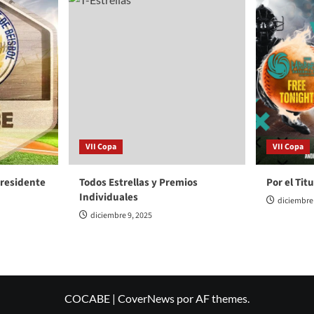
VII Copa
VII Copa
Presidente
Todos Estrellas y Premios
Por el Tit
Individuales
diciembre 
diciembre 9, 2025
COCABE
|
CoverNews
por AF themes.