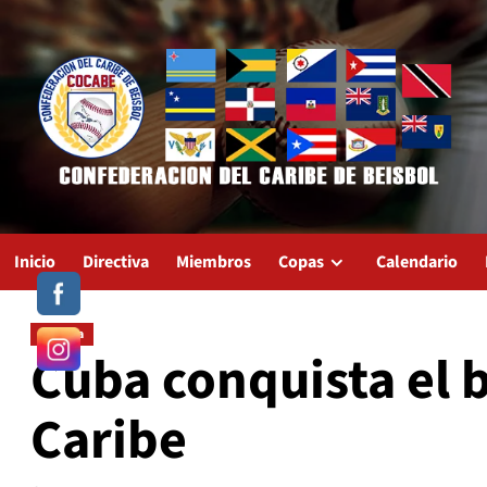
Saltar
al
contenido
Inicio
Directiva
Miembros
Copas
Calendario
VI Copa
Cuba conquista el 
Caribe