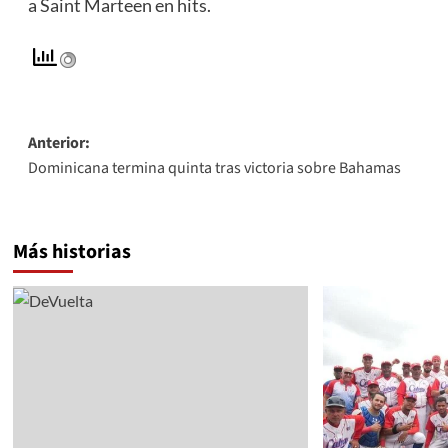
a Saint Marteen en hits.
Navegación
Anterior:
Dominicana termina quinta tras victoria sobre Bahamas
de
entradas
Más historias