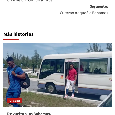
USVI dejó al campo a Cuba
de
Siguiente:
entradas
Curazao noqueó a Bahamas
Más historias
VI Copa
De vuelta a las Bahamas.