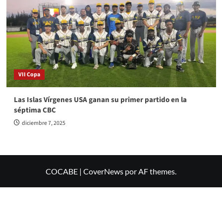
VII Copa
Las Islas Vírgenes USA ganan su primer partido en la
séptima CBC
diciembre 7, 2025
COCABE
|
CoverNews
por AF themes.