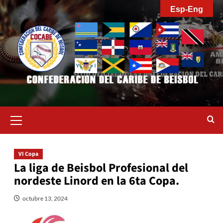
Saltar
Esp-Eng
al
contenido
Menú
primario
VI Copa
La liga de Beisbol Profesional del
nordeste Linord en la 6ta Copa.
octubre 13, 2024